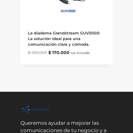
La diadema Grandstream GUV3000:
La solución ideal para una
comunicación clara y cómoda.
Original
Current
$
210.000
$
170.000
Iva Incluido
price
price
was:
is:
$ 210.000.
$ 170.000.
Queremos ayudar a mejorar las
comunicaciones de tu negocio y a