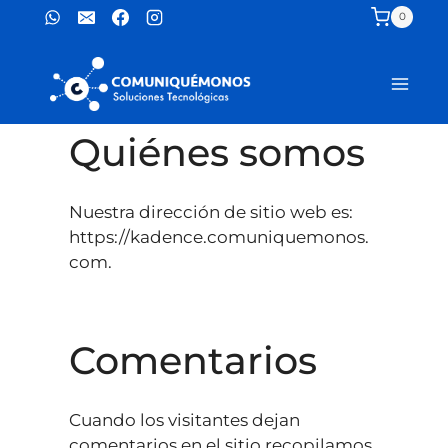
Saltar
0
al
contenido
Quiénes somos
Nuestra dirección de sitio web es:
https://kadence.comuniquemonos.
com.
Comentarios
Cuando los visitantes dejan
comentarios en el sitio recopilamos