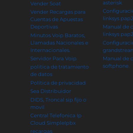
asterisk
Vender Soat
Configuraci
Vender Recargas para
linksys pap
Cuentas de Apuestas
Deportivas
Manual de c
linksys pap
Minutos Voip Baratos,
Llamadas Nacionales e
Configuraci
Internacionales.
grandstrea
Servidor Para Voip
Manual de c
softphone.
politica de tratamiento
de datos
Política de privacidad
Sea Distribuidor
DIDS, Troncal sip fijo o
movil
Central Telefonica Ip
Cloud SimpleIpbx
recargas