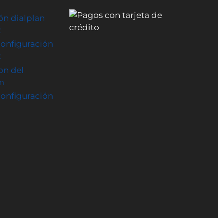
ón dialplan
2
onfiguración
2
on del
m
onfiguración