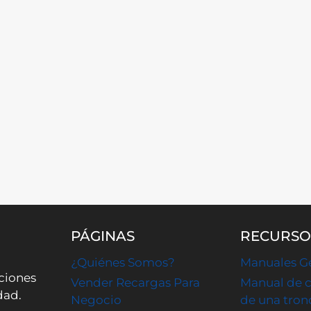
PÁGINAS
RECURSO
¿Quiénes Somos?
Manuales G
ciones
Vender Recargas Para
Manual de c
dad.
Negocio
de una tronc