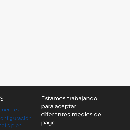
Estamos trabajando
S
para aceptar
enerales
diferentes medios de
onfiguración
pago.
al sip en