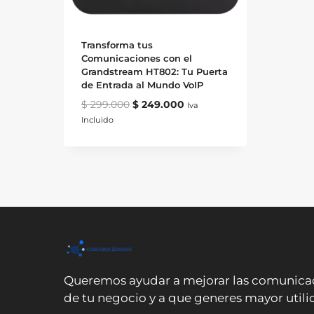
Transforma tus
Comunicaciones con el
Grandstream HT802: Tu Puerta
de Entrada al Mundo VoIP
Original
Current
$
299.000
$
249.000
Iva
price
price
Incluido
was:
is:
$ 299.000.
$ 249.000.
Queremos ayudar a mejorar las comunica
de tu negocio y a que generes mayor utili