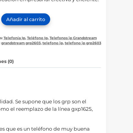
no
Añadir al carrito
tream
s:
Telefonía Ip
,
Teléfono Ip
,
Telefonos ip Grandstream
3
:
grandstream grp2603
,
telefono ip
,
telefono ip grp2603
ad
es (0)
idad. Se supone que los grp son el
como el reemplazo de la línea gxp1625,
 es que es un teléfono de muy buena