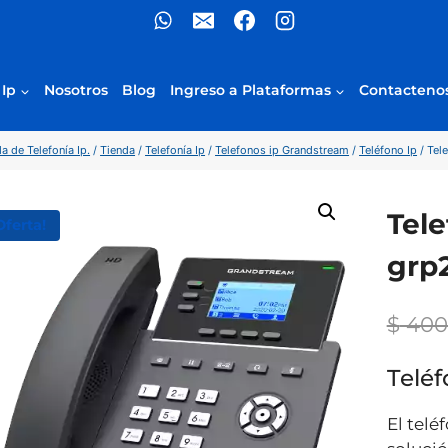
 Ip
Nosotros
Blog
Ingreso a Plataformas
Contacteno
a de Telefonía Ip.
/
Tienda
/
Telefonía Ip
/
Telefonos ip Grandstream
/
Teléfono Ip
/
Tel
Tel
Oferta!
grp
$
400
Telé
El tel