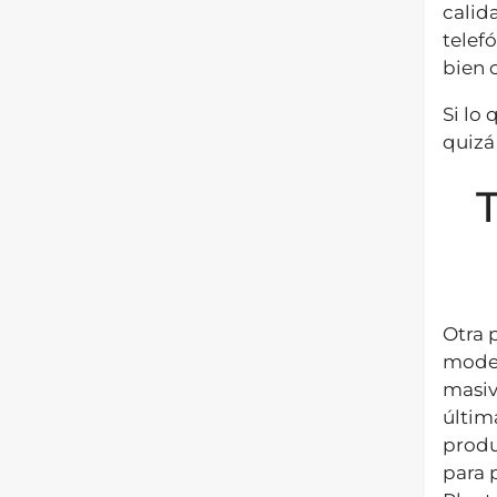
calid
telef
bien 
Si lo
quizá
Otra 
model
masiv
últim
produ
para 