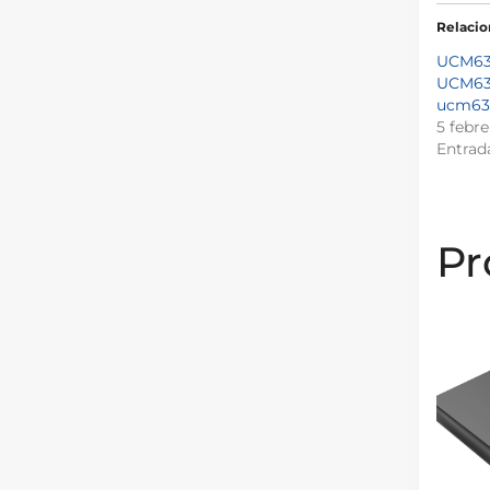
Relaci
UCM630
UCM630
ucm63
5 febre
Entrad
Pr