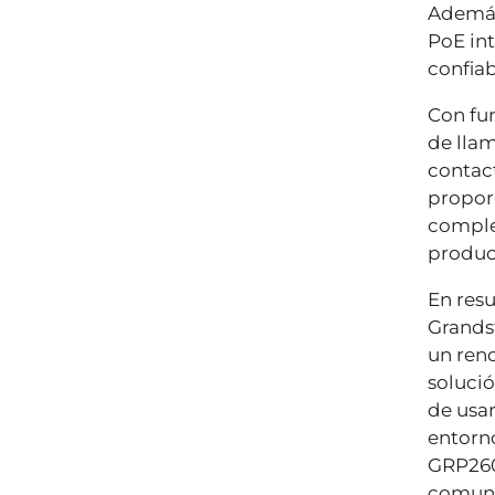
Además
PoE in
confiab
Con fu
de llam
contact
propor
complet
produc
En res
Grands
un ren
solució
de usa
entorno
GRP2603
comunic