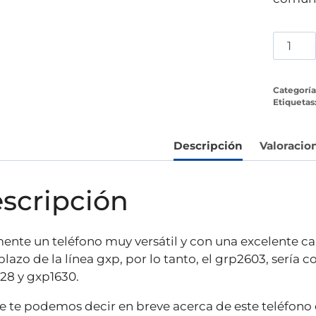
Telefo
ip
grands
Categoría
grp260
Etiquetas
cantid
Descripción
Valoracion
scripción
ente un teléfono muy versátil y con una excelente cal
lazo de la línea gxp, por lo tanto, el grp2603, sería 
28 y gxp1630.
e te podemos decir en breve acerca de este teléfono