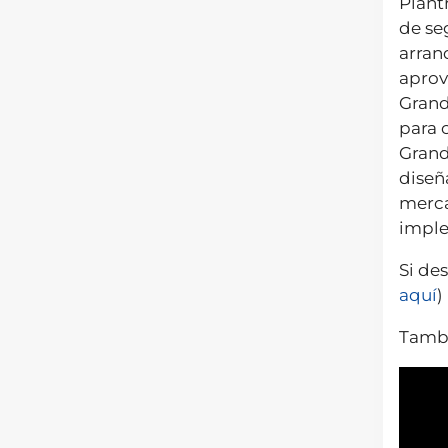
Plant
de se
arran
aprov
Grand
para 
Grand
diseñ
merca
imple
Si de
aquí
)
Tambi