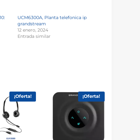
10:
UCM6300A, Planta telefonica ip
grandstream
12 enero, 2024
Entrada similar
¡Oferta!
¡Oferta!