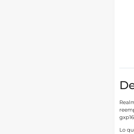
De
Realm
reemp
gxp16
Lo qu