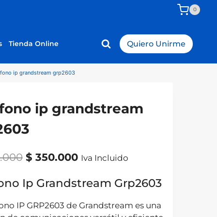
0
s
Tienda Online
Quiero Unirme
efono ip grandstream grp2603
efono ip grandstream
2603
Original
Current
.000
$
350.000
Iva Incluido
price
price
fono Ip Grandstream Grp2603
was:
is:
$ 400.000.
$ 350.000.
éfono IP GRP2603 de Grandstream es una