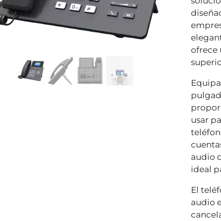
solució
diseñad
empres
elegan
ofrece
superio
Equipa
pulgad
proporc
usar pa
teléfon
cuentas
audio d
ideal p
El telé
audio e
cancela